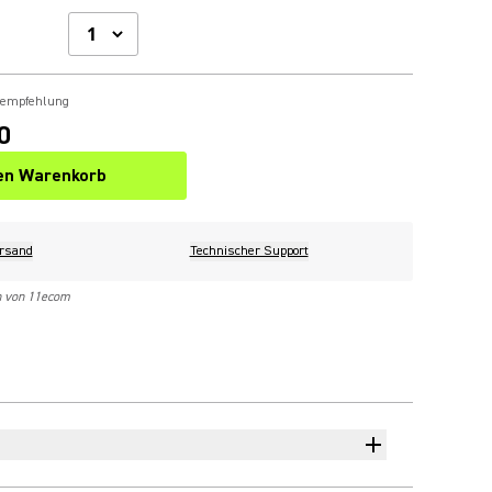
sempfehlung
0
den Warenkorb
rsand
Technischer Support
n von 11ecom