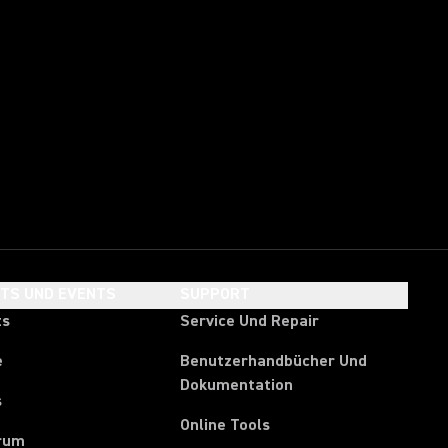
HTS UND EVENTS
SUPPORT
ts
Service Und Repair
e
Benutzerhandbücher Und
Dokumentation
s
Online Tools
rum