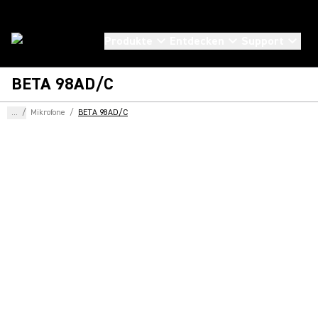
Produkte
Entdecken
Support
BETA 98AD/C
...
/
Mikrofone
/
BETA 98AD/C