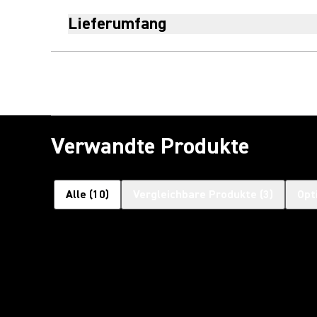
Lieferumfang
Verwandte Produkte
Alle
(
10
)
Vergleichbare Produkte
(
3
)
Opt