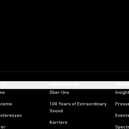
KTE
UEBER-SHURE
INSIG
one
Über-Uns
Insigh
steme
100 Years of Extraordinary
Press
Sound
onferenzen
Event
Karriere
rer
Spect