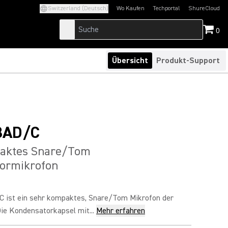
Switzerland (Deutsch)
Wo Kaufen
Techportal
ShureCloud
(Opens in a new tab)
(Opens in a new t
0
Übersicht
Produkt-Support
8AD/C
aktes Snare/Tom
ormikrofon
 ist ein sehr kompaktes, Snare/Tom Mikrofon der
ie Kondensatorkapsel mit...
Mehr erfahren