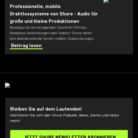
Professionelle, mobile
Drahtlossysteme von Shure - Audio für
große und kleine Produktionen
Benötigst du hervorragenden Sound für Filmton,
Broadcast-Anwendungen oder Videos? Shure bietet
drei beeindruckende Serien mobiler Audio-Lösungen
für Produktionen jeder Größe. Schauen wir uns die
Beitrag lesen
mobilen Drahtlossysteme MoveMic, SLX-D und Axient®
Digital einmal genauer an.
Bleiben Sie auf dem Laufenden!
Informieren Sie sich über Shure Produkte, News, Events und vieles
mehr!
JETZT SHURE NEWSLETTER ABONNIEREN