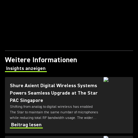
Weitere Informationen
Insights anzeigen
(Opens in a new tab)
Shure Axient Digital Wireless Systems
Powers Seamless Upgrade at The Star
PAC Singapore
Shifting from analog to digital wireless has enabled
The Star to maintain the same number of microphones
while reducing total RF bandwidth usage. The wider
tuning range of the ADX series also allows more
Beitrag lesen
microphones to be deployed simultaneously — offering
greater flexibility for future productions.