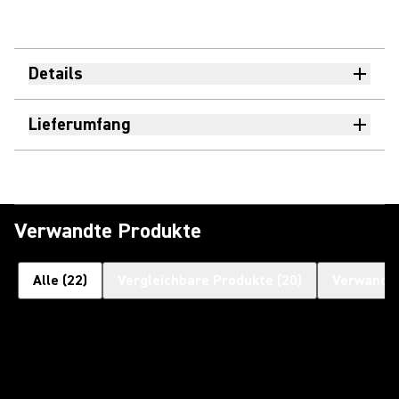
Details
Lieferumfang
Verwandte Produkte
Alle
(
22
)
Vergleichbare Produkte
(
20
)
Verwandt