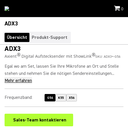
0
ADX3
Übersicht
Produkt-Support
ADX3
®
®
Axient
Digital Aufstecksender mit ShowLink
SKU:
ADX3=-G56
Egal wo am Set, lassen Sie Ihre Mikrofone an Ort und Stelle
stehen und nehmen Sie die nötigen Sendereinstellungen...
Mehr erfahren
Frequenzband
:
G56
K55
X56
Sales-Team kontaktieren