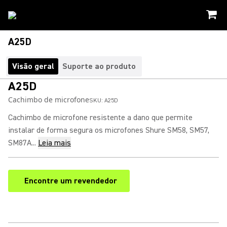
A25D
Visão geral
Suporte ao produto
A25D
Cachimbo de microfone
SKU:
A25D
Cachimbo de microfone resistente a dano que permite
instalar de forma segura os microfones Shure SM58, SM57,
SM87A...
Leia mais
Encontre um revendedor
(Opens in a new tab)