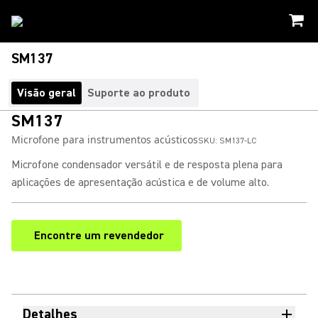
SM137
Visão geral
Suporte ao produto
SM137
Microfone para instrumentos acústicos
SKU:
SM137-LC
Microfone condensador versátil e de resposta plena para
aplicações de apresentação acústica e de volume alto.
Encontre um revendedor
(Opens in a new tab)
Detalhes