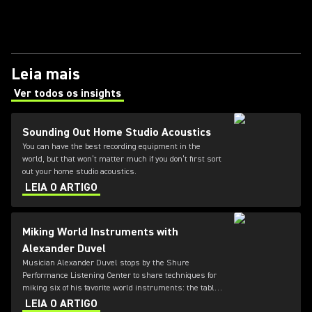
Leia mais
Ver todos os insights
(Opens in a new tab)
Sounding Out Home Studio Acoustics
You can have the best recording equipment in the
world, but that won’t matter much if you don’t first sort
out your home studio acoustics.
LEIA O ARTIGO
Miking World Instruments with
Alexander Duvel
Musician Alexander Duvel stops by the Shure
Performance Listening Center to share techniques for
miking six of his favorite world instruments: the tabla,
bansuri, dilruba, sitar, djembe, and cajon.
LEIA O ARTIGO