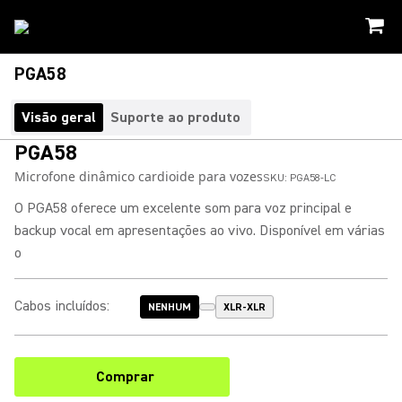
PGA58
Visão geral
Suporte ao produto
PGA58
Microfone dinâmico cardioide para vozes
SKU:
PGA58-LC
O PGA58 oferece um excelente som para voz principal e
backup vocal em apresentações ao vivo. Disponível em várias
o
Cabos incluídos
:
NENHUM
XLR-XLR
Comprar
(Opens in a new tab)