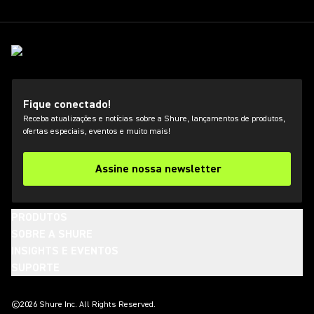
Fique conectado!
Receba atualizações e notícias sobre a Shure, lançamentos de produtos,
ofertas especiais, eventos e muito mais!
Assine nossa newsletter
PRODUTOS
SOBRE A SHURE
INSIGHTS E EVENTOS
SUPORTE
(Opens in a new tab)
(Opens in a new tab)
(Opens in a new tab)
(Opens in a new tab)
(Opens in a new tab)
(Opens in a new tab)
(Opens in a new tab)
©2026 Shure Inc. All Rights Reserved.