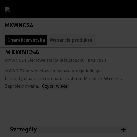
MXWNCS4
Charakterystyka
Wsparcie produktu
MXWNCS4
MXWNCS4 Sieciowa stacja ładująca
SKU:
MXWNCS4-E
MXWNCS to 4-portowa sieciowa stacja ładująca,
kompatybilna z mikrofonami systemu Microflex Wireless.
Zaprojektowana...
Czytaj więcej
Szczegóły