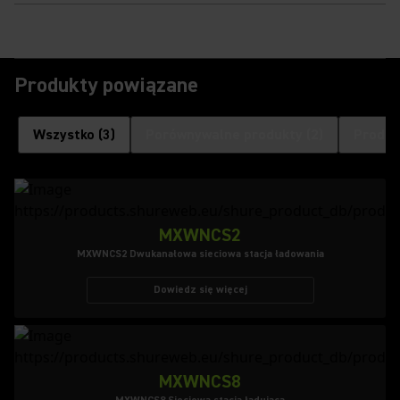
Produkty powiązane
Wszystko
(
3
)
Porównywalne produkty
(
2
)
Produk
MXWNCS2
MXWNCS2 Dwukanałowa sieciowa stacja ładowania
Dowiedz się więcej
MXWNCS8