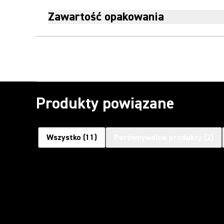
Zawartość opakowania
Produkty powiązane
Wszystko
(
11
)
Porównywalne produkty
(
2
)