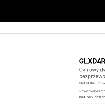
GLXD4
Cyfrowy d
bezprzewo
SKU:
GLXD4R+E=-Z4
Nowy dwupasmow
half-rack dosta