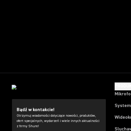
PRODU
Mikrof
System
Bądź w kontakcie!
Otrzymuj wiadomości dotyczące nowości, produktów,
Wideok
ofert specjalnych, wydarzeń i wiele innych aktualności
z firmy Shure!
Slucha