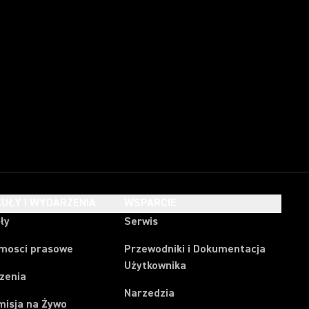
UŁY I WYDARZENIA
WSPARCIE
ły
Serwis
mosci prasowe
Przewodniki i Dokumentacja
Użytkownika
zenia
Narzedzia
misja na Żywo