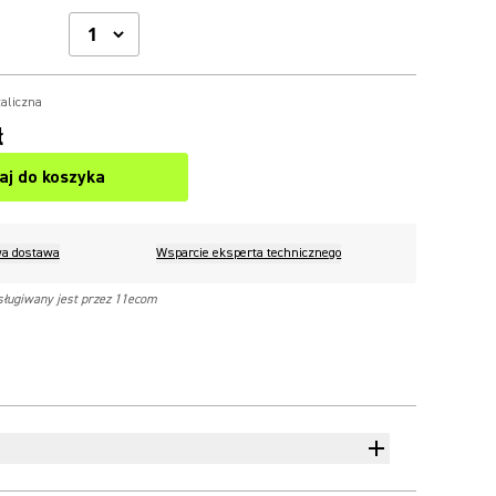
aliczna
ł
aj do koszyka
a dostawa
Wsparcie eksperta technicznego
sługiwany jest przez 11ecom