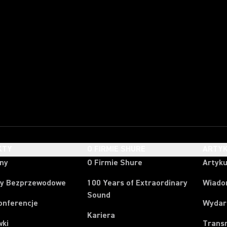
KTY
O FIRMIE SHURE
ARTYK
ony
O Firmie Shure
Artyku
y Bezprzewodowe
100 Years of Extraordinary
Wiado
Sound
onferencje
Wydar
Kariera
wki
Trans