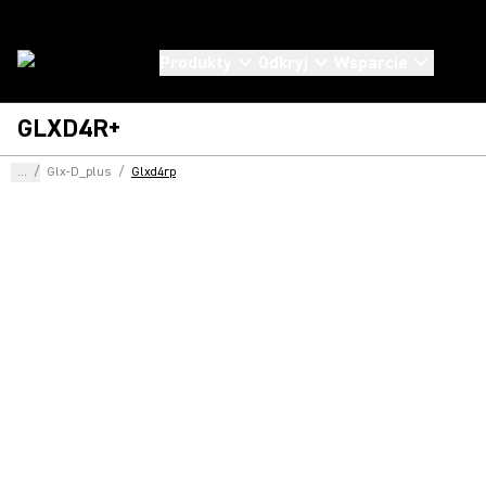
Produkty
Odkryj
Wsparcie
GLXD4R+
...
/
Glx-D_plus
/
Glxd4rp