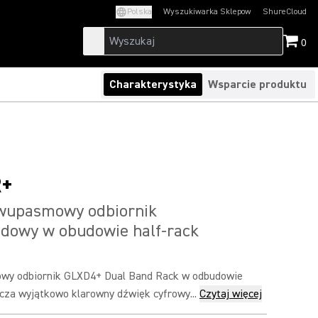
Polska
Wyszukiwarka Sklepow
ShureCloud
(Opens in a new t
0
Charakterystyka
Wsparcie produktu
R+
wupasmowy odbiornik
dowy w obudowie half-rack
y odbiornik GLXD4+ Dual Band Rack w odbudowie
rcza wyjątkowo klarowny dźwięk cyfrowy...
Czytaj więcej