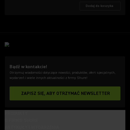
Dodaj do koszyka
Bądź w kontakcie!
Otrzymuj wiadomości dotyczące nowości, produktów, ofert specjalnych,
wydarzeń i wiele innych aktualności z firmy Shure!
ZAPISZ SIĘ, ABY OTRZYMAĆ NEWSLETTER
PRODUKTY
O FIRMIE SHURE
ARTYKUŁY I WYDARZENIA