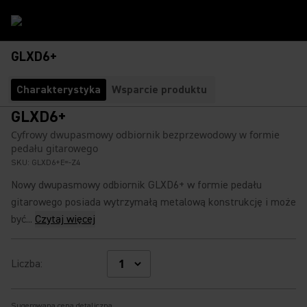
GLXD6+
Charakterystyka
Wsparcie produktu
GLXD6+
Cyfrowy dwupasmowy odbiornik bezprzewodowy w formie
pedału gitarowego
SKU:
GLXD6+E=-Z4
Nowy dwupasmowy odbiornik GLXD6+ w formie pedału
gitarowego posiada wytrzymałą metalową konstrukcję i może
być...
Czytaj więcej
Liczba
:
Sugerowana cena detaliczna