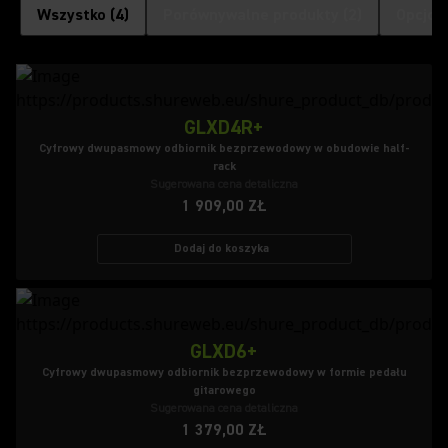
Wszystko
(
4
)
Porównywalne produkty
(
2
)
Opcjon
GLXD4R+
Cyfrowy dwupasmowy odbiornik bezprzewodowy w obudowie half-
rack
Sugerowana cena detaliczna
1 909,00 ZŁ
Dodaj do koszyka
GLXD6+
Cyfrowy dwupasmowy odbiornik bezprzewodowy w formie pedału
gitarowego
Sugerowana cena detaliczna
1 379,00 ZŁ