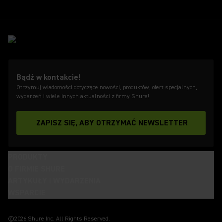
Bądź w kontakcie!
Otrzymuj wiadomości dotyczące nowości, produktów, ofert specjalnych,
wydarzeń i wiele innych aktualności z firmy Shure!
ZAPISZ SIĘ, ABY OTRZYMAĆ NEWSLETTER
PRODUKTY
O FIRMIE SHURE
ARTYKUŁY I WYDARZENIA
WSPARCIE
(Opens in a new tab)
(Opens in a new tab)
(Opens in a new tab)
(Opens in a new tab)
(Opens in a new tab)
(Opens in a new tab)
(Opens in a new tab)
©2026 Shure Inc. All Rights Reserved.