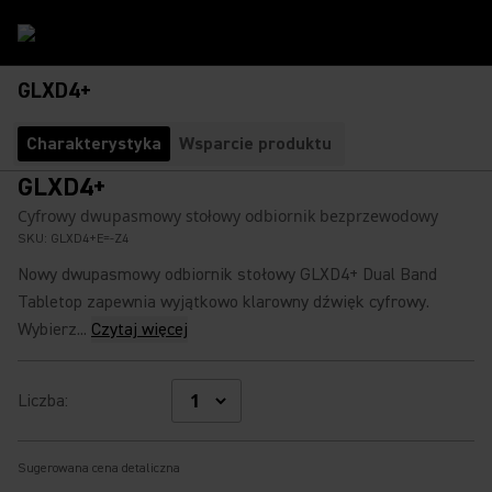
GLXD4+
Charakterystyka
Wsparcie produktu
GLXD4+
Cyfrowy dwupasmowy stołowy odbiornik bezprzewodowy
SKU:
GLXD4+E=-Z4
Nowy dwupasmowy odbiornik stołowy GLXD4+ Dual Band
Tabletop zapewnia wyjątkowo klarowny dźwięk cyfrowy.
Wybierz...
Czytaj więcej
Liczba
:
Sugerowana cena detaliczna