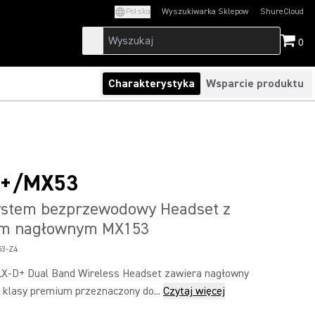
Polska
Wyszukiwarka Sklepow
ShureCloud
(Opens in a new t
0
Charakterystyka
Wsparcie produktu
4+/MX53
ystem bezprzewodowy Headset z
em nagłownym MX153
3-Z4
X-D+ Dual Band Wireless Headset zawiera nagłowny
klasy premium przeznaczony do...
Czytaj więcej