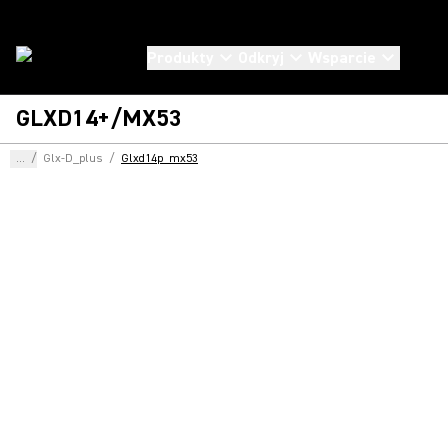
Produkty
Odkryj
Wsparcie
GLXD14+/MX53
...
/
Glx-D_plus
/
Glxd14p_mx53