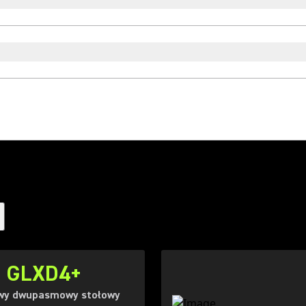
GLXD4+
wy dwupasmowy stołowy