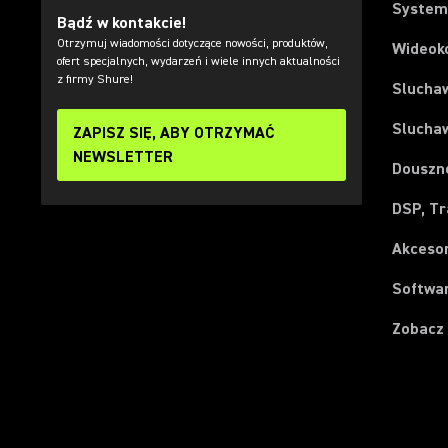
System
Bądź w kontakcie!
Otrzymuj wiadomości dotyczące nowości, produktów,
Wideok
ofert specjalnych, wydarzeń i wiele innych aktualności
z firmy Shure!
Slucha
Slucha
ZAPISZ SIĘ, ABY OTRZYMAĆ
NEWSLETTER
Douszn
DSP, Tr
Akceso
Softwar
Zobacz
(Opens in a new tab)
(Opens in a new tab)
(Opens in a new tab)
(Opens in a new tab)
(Opens in a new tab)
(Opens in a new tab)
(Opens in a new tab)