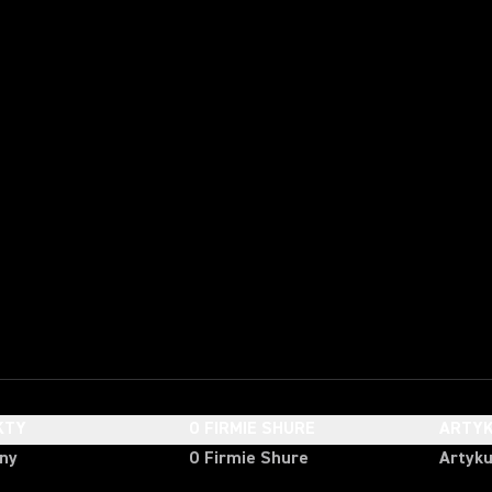
KTY
O FIRMIE SHURE
ARTYK
ony
O Firmie Shure
Artyku