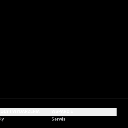
UŁY I WYDARZENIA
WSPARCIE
ły
Serwis