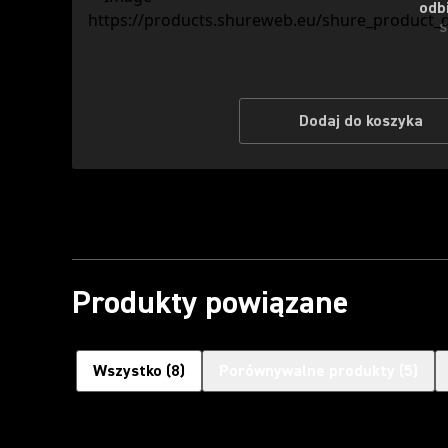
odb
S
Dodaj do koszyka
Produkty powiązane
Wszystko
(
8
)
Porównywalne produkty
(
5
)