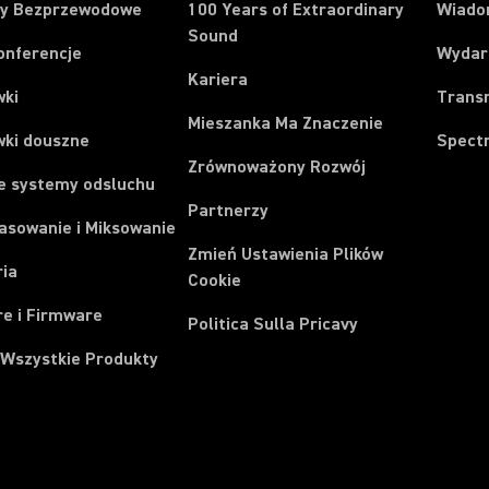
y Bezprzewodowe
100 Years of Extraordinary
Wiado
Sound
onferencje
Wydar
Kariera
wki
Trans
Mieszanka Ma Znaczenie
wki douszne
Spect
Zrównoważony Rozwój
e systemy odsluchu
Partnerzy
asowanie i Miksowanie
Zmień Ustawienia Plików
ria
Cookie
e i Firmware
Politica Sulla Pricavy
 Wszystkie Produkty