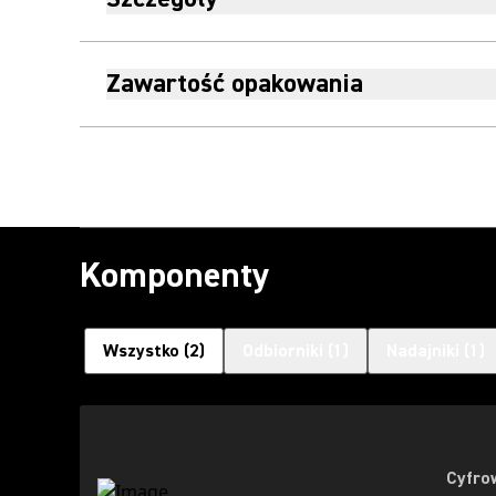
Zawartość opakowania
Komponenty
Wszystko
(
2
)
Odbiorniki
(
1
)
Nadajniki
(
1
)
Cyfro