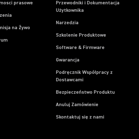
mosci prasowe
Przewodniki i Dokumentacja
Użytkownika
zenia
Narzedzia
misja na Żywo
Szkolenie Produktowe
rum
Software & Firmware
Gwarancja
Podręcznik Współpracy z
Dostawcami
Bezpieczeństwo Produktu
(Opens in a new t
Anuluj Zamówienie
Skontaktuj się z nami