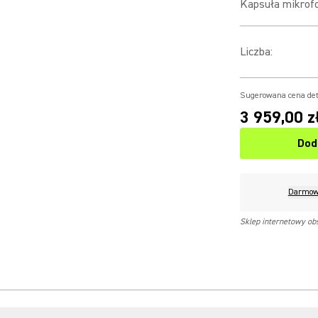
Kapsuła mikrof
Liczba
:
Sugerowana cena det
3 959,00 z
Dod
Darmow
Sklep internetowy ob