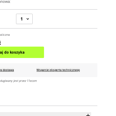
onowa
:
aliczna
ł
aj do koszyka
a dostawa
Wsparcie eksperta technicznego
sługiwany jest przez 11ecom