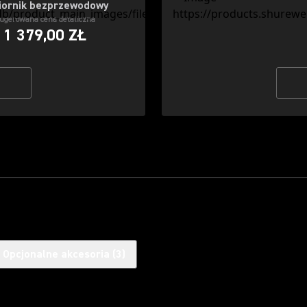
iornik bezprzewodowy
ugerowana cena detaliczna
1 379,00 ZŁ
Opcjonalne akcesoria
(
3
)