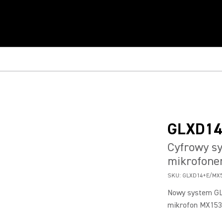
GLXD1
Cyfrowy s
mikrofon
SKU:
GLXD14+E/MX5
Nowy system GL
mikrofon MX153 