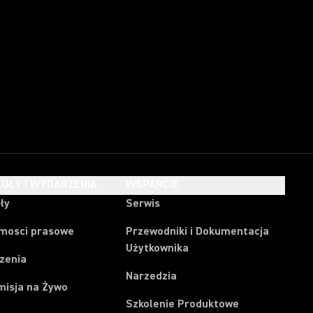
UŁY I WYDARZENIA
WSPARCIE
ły
Serwis
mosci prasowe
Przewodniki i Dokumentacja
Użytkownika
zenia
Narzedzia
misja na Żywo
Szkolenie Produktowe