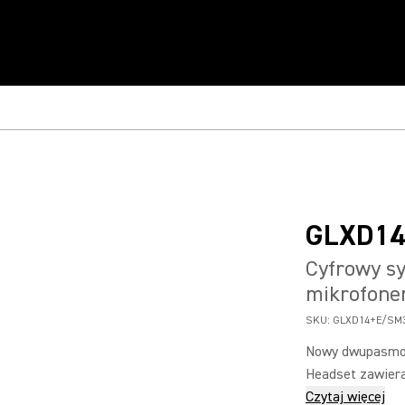
GLXD14
Cyfrowy s
mikrofon
SKU:
GLXD14+E/SM3
Nowy dwupasmow
Headset zawiera
Czytaj więcej