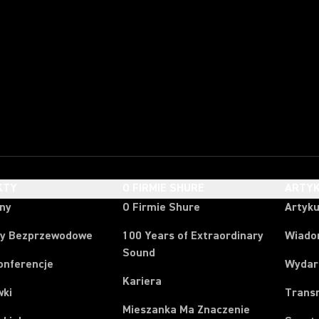
KTY
O FIRMIE SHURE
ARTYK
ony
O Firmie Shure
Artyku
y Bezprzewodowe
100 Years of Extraordinary
Wiado
Sound
onferencje
Wydar
Kariera
wki
Trans
Mieszanka Ma Znaczenie