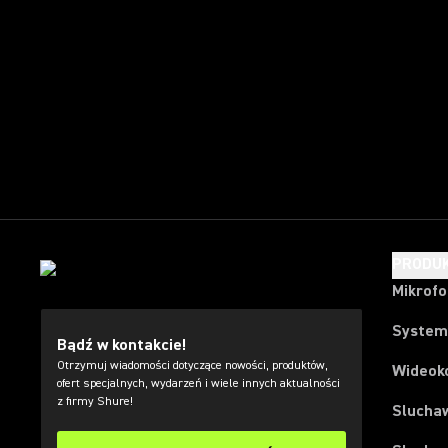
PRODU
Mikrof
System
Bądź w kontakcie!
Otrzymuj wiadomości dotyczące nowości, produktów,
Wideok
ofert specjalnych, wydarzeń i wiele innych aktualności
z firmy Shure!
Slucha