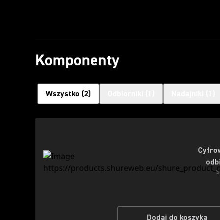
Komponenty
Wszystko
(
2
)
Odbiorniki
(
1
)
Nadajniki
(
1
)
Cyfro
odb
S
Dodaj do koszyka