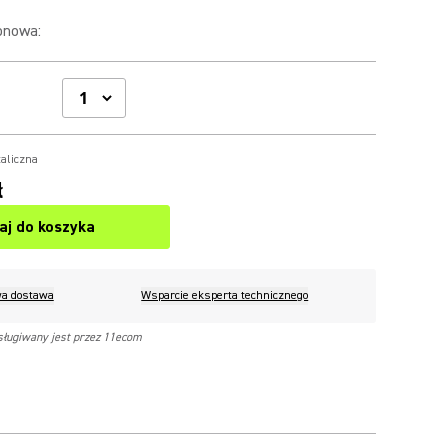
onowa
:
aliczna
ł
aj do koszyka
a dostawa
Wsparcie eksperta technicznego
sługiwany jest przez 11ecom