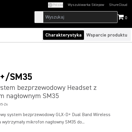
Polska
Wyszukiwarka Sklepow
ShureCloud
(Opens in a new t
0
Charakterystyka
Wsparcie produktu
+/SM35
ystem bezprzewodowy Headset z
em nagłownym SM35
5-Z4
y system bezprzewodowy GLX-D+ Dual Band Wireless
 wytrzymały mikrofon nagłowny SM35 do...