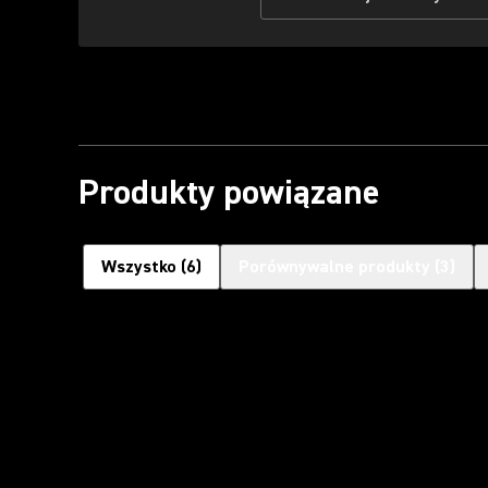
Produkty powiązane
Wszystko
(
6
)
Porównywalne produkty
(
3
)