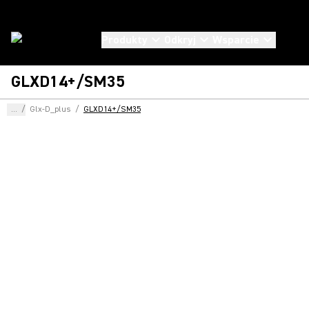
Produkty
Odkryj
Wsparcie
GLXD14+/SM35
...
/
Glx-D_plus
/
GLXD14+/SM35