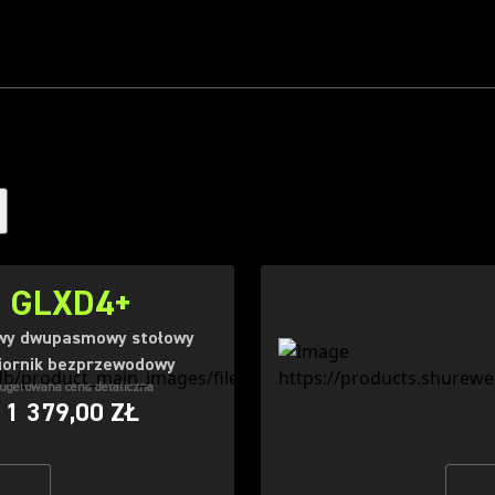
GLXD4+
wy dwupasmowy stołowy
iornik bezprzewodowy
ugerowana cena detaliczna
1 379,00 ZŁ