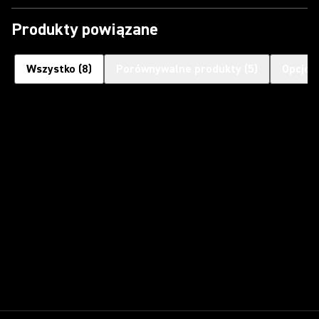
Produkty powiązane
Wszystko
(
8
)
Porównywalne produkty
(
5
)
Opcjon