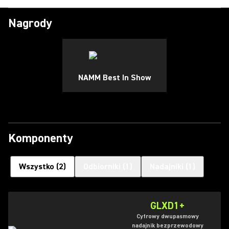
Nagrody
NAMM Best In Show
Komponenty
Wszystko
(
2
)
Odbiorniki
(
1
)
Nadajniki
(
1
)
GLXD1+
Cyfrowy dwupasmowy
nadajnik bezprzewodowy