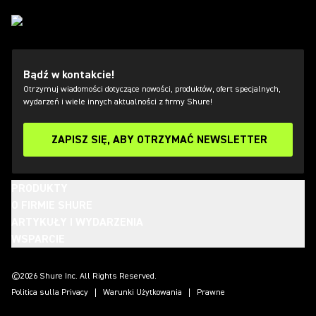
Bądź w kontakcie!
Otrzymuj wiadomości dotyczące nowości, produktów, ofert specjalnych,
wydarzeń i wiele innych aktualności z firmy Shure!
ZAPISZ SIĘ, ABY OTRZYMAĆ NEWSLETTER
PRODUKTY
O FIRMIE SHURE
ARTYKUŁY I WYDARZENIA
WSPARCIE
(Opens in a new tab)
(Opens in a new tab)
(Opens in a new tab)
(Opens in a new tab)
(Opens in a new tab)
(Opens in a new tab)
(Opens in a new tab)
©2026 Shure Inc. All Rights Reserved.
Politica sulla Privacy
Warunki Użytkowania
Prawne