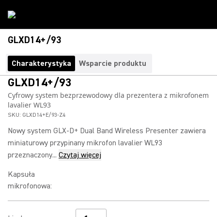
GLXD14+/93
Charakterystyka
Wsparcie produktu
GLXD14+/93
Cyfrowy system bezprzewodowy dla prezentera z mikrofonem
lavalier WL93
SKU:
GLXD14+E/93-Z4
Nowy system GLX-D+ Dual Band Wireless Presenter zawiera
miniaturowy przypinany mikrofon lavalier WL93
przeznaczony...
Czytaj więcej
Kapsuła
mikrofonowa
: