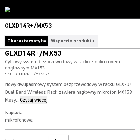
GLXD14R+/MX53
Charakterystyka
Wsparcie produktu
GLXD14R+/MX53
Cyfrowy system bezprzewodowy w racku z mikrofonem
nagłownym MX153
SKU:
GLXD14R+E/MX53-Z4
Nowy dwupasmowy system bezprzewodowy w racku GLX-D+
Dual Band Wireless Rack zawiera nagłowny mikrofon MX153
klasy...
Czytaj więcej
Kapsuła
mikrofonowa
: