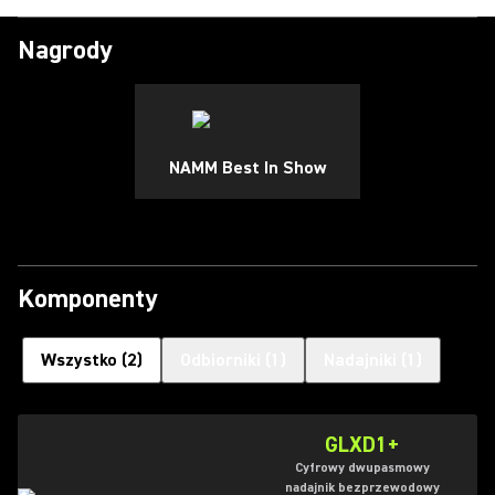
Nagrody
NAMM Best In Show
Komponenty
Wszystko
(
2
)
Odbiorniki
(
1
)
Nadajniki
(
1
)
GLXD1+
Cyfrowy dwupasmowy
nadajnik bezprzewodowy