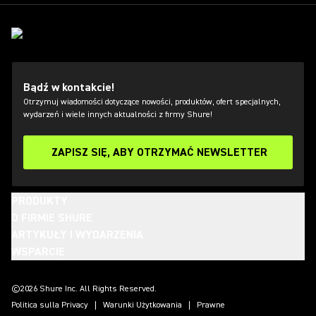
Bądź w kontakcie!
Otrzymuj wiadomości dotyczące nowości, produktów, ofert specjalnych,
wydarzeń i wiele innych aktualności z firmy Shure!
ZAPISZ SIĘ, ABY OTRZYMAĆ NEWSLETTER
PRODUKTY
O FIRMIE SHURE
ARTYKUŁY I WYDARZENIA
WSPARCIE
(Opens in a new tab)
(Opens in a new tab)
(Opens in a new tab)
(Opens in a new tab)
(Opens in a new tab)
(Opens in a new tab)
(Opens in a new tab)
©2026 Shure Inc. All Rights Reserved.
Politica sulla Privacy
Warunki Użytkowania
Prawne