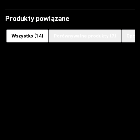
Produkty powiązane
Wszystko
(
14
)
Porównywalne produkty
(
7
)
Opcjo