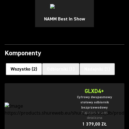
NAMM Best In Show
Komponenty
Wszystko
(
2
)
Odbiorniki
(
1
)
Nadajniki
(
1
)
GLXD4+
Cyfrowy dwupasmowy
stołowy odbiornik
bezprzewodowy
Sugerowana cena
detaliczna
1 379,00 ZŁ