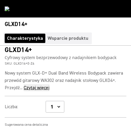
GLXD14+
Charakterystyka
Wsparcie produktu
GLXD14+
Cyfrowy system bezprzewodowy z nadajnikiem bodypack
SKU:
GLXD14+E-Z4
Nowy system GLX-D+ Dual Band Wireless Bodypack zawiera
przewód gitarowy WA302 oraz nadajnik stołowy GLXD4+.
Przejdź...
Czytaj więcej
Liczba
:
Sugerowana cena detaliczna