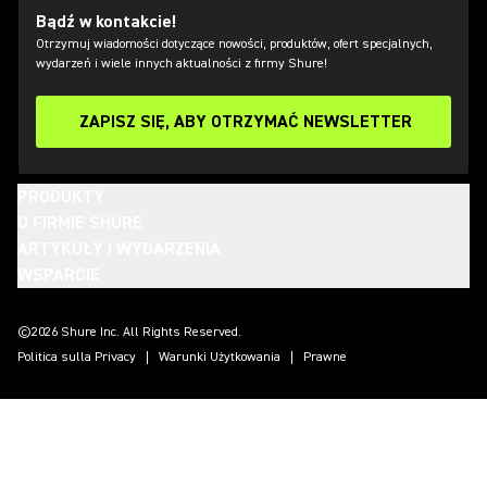
Bądź w kontakcie!
Otrzymuj wiadomości dotyczące nowości, produktów, ofert specjalnych,
wydarzeń i wiele innych aktualności z firmy Shure!
ZAPISZ SIĘ, ABY OTRZYMAĆ NEWSLETTER
PRODUKTY
O FIRMIE SHURE
ARTYKUŁY I WYDARZENIA
WSPARCIE
(Opens in a new tab)
(Opens in a new tab)
(Opens in a new tab)
(Opens in a new tab)
(Opens in a new tab)
(Opens in a new tab)
(Opens in a new tab)
©2026 Shure Inc. All Rights Reserved.
Politica sulla Privacy
Warunki Użytkowania
Prawne