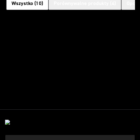
Wszystko
(
10
)
Porównywalne produkty
(
4
)
Opcjo