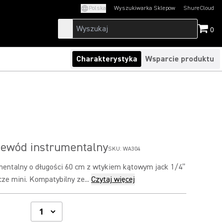
Polska
Wyszukiwarka Sklepow
ShureCloud
(Opens in a new t
0
Charakterystyka
Wsparcie produktu
ewód instrumentalny
SKU:
WA304
entalny o długości 60 cm z wtykiem kątowym jack 1/4”
ze mini. Kompatybilny ze...
Czytaj więcej