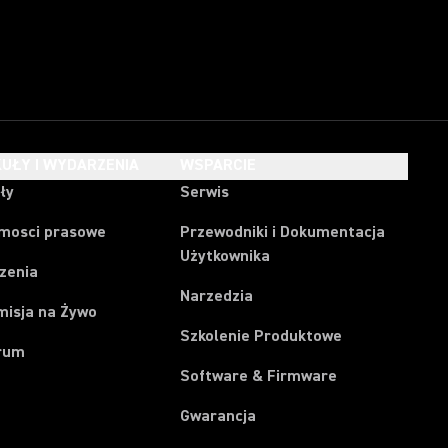
UŁY I WYDARZENIA
WSPARCIE
ły
Serwis
mosci prasowe
Przewodniki i Dokumentacja
Użytkownika
zenia
Narzedzia
misja na Żywo
Szkolenie Produktowe
rum
Software & Firmware
Gwarancja