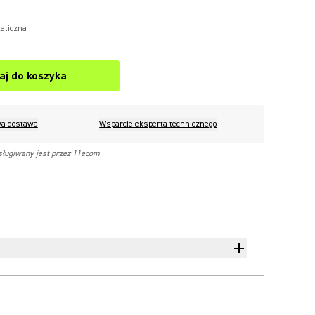
aliczna
aj do koszyka
a dostawa
Wsparcie eksperta technicznego
sługiwany jest przez 11ecom