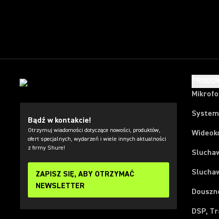
PRODU
Mikrof
System
Bądź w kontakcie!
Otrzymuj wiadomości dotyczące nowości, produktów,
Wideok
ofert specjalnych, wydarzeń i wiele innych aktualności
z firmy Shure!
Slucha
Slucha
ZAPISZ SIĘ, ABY OTRZYMAĆ
NEWSLETTER
Douszn
DSP, Tr