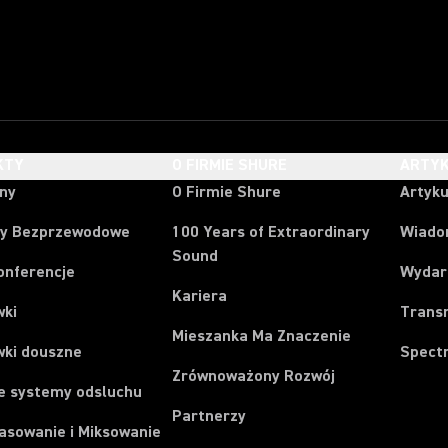
KTY
O FIRMIE SHURE
ARTYK
ony
O Firmie Shure
Artyku
y Bezprzewodowe
100 Years of Extraordinary
Wiado
Sound
onferencje
Wydar
Kariera
wki
Trans
Mieszanka Ma Znaczenie
wki douszne
Spect
Zrównoważony Rozwój
e systemy odsluchu
Partnerzy
asowanie i Miksowanie