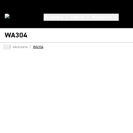
Produkty
Odkryj
Wsparcie
WA304
...
/
Akcesoria
/
WA304