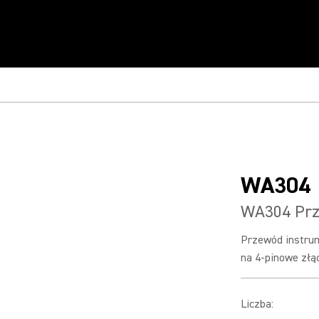
WA304
WA304 Prz
Przewód instrum
na 4-pinowe złąc
Liczba
: