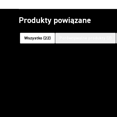
Produkty powiązane
Wszystko
(
22
)
Porównywalne produkty
(
2
)