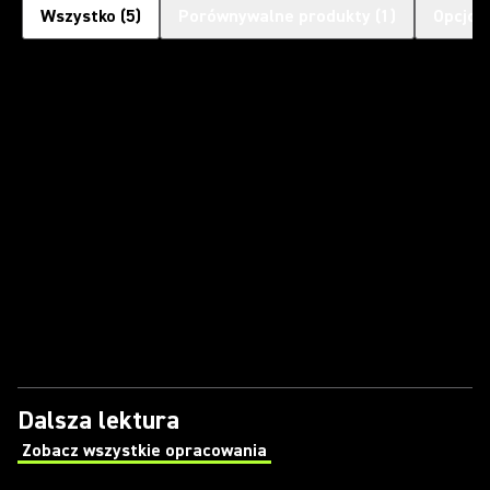
Wszystko
(
5
)
Porównywalne produkty
(
1
)
Opcjon
Dalsza lektura
Zobacz wszystkie opracowania
(Opens in a new tab)