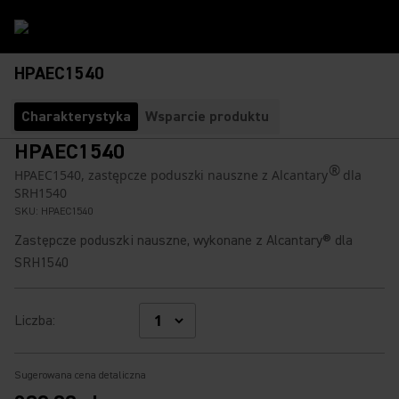
HPAEC1540
Charakterystyka
Wsparcie produktu
HPAEC1540
®
HPAEC1540, zastępcze poduszki nauszne z Alcantary
dla
SRH1540
SKU:
HPAEC1540
Zastępcze poduszki nauszne, wykonane z Alcantary® dla
SRH1540
Liczba
:
Sugerowana cena detaliczna