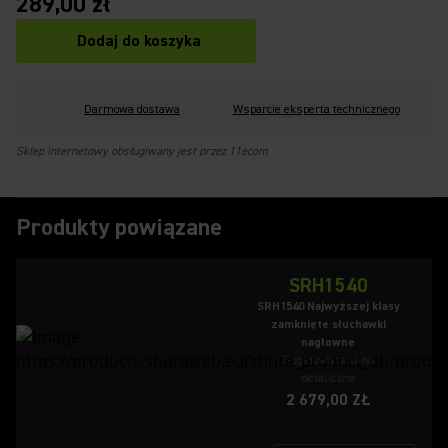
289,00 zł
Dodaj do koszyka
Darmowa dostawa
Wsparcie eksperta technicznego
Sklep internetowy obsługiwany jest przez 11ecom
Produkty powiązane
SRH1540
SRH1540 Najwyższej klasy
zamknięte słuchawki
nagłowne
Sugerowana cena
detaliczna
2 679,00 ZŁ