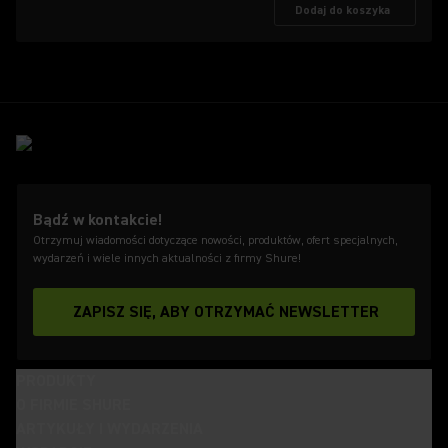
Dodaj do koszyka
Bądź w kontakcie!
Otrzymuj wiadomości dotyczące nowości, produktów, ofert specjalnych,
wydarzeń i wiele innych aktualności z firmy Shure!
ZAPISZ SIĘ, ABY OTRZYMAĆ NEWSLETTER
PRODUKTY
O FIRMIE SHURE
ARTYKUŁY I WYDARZENIA