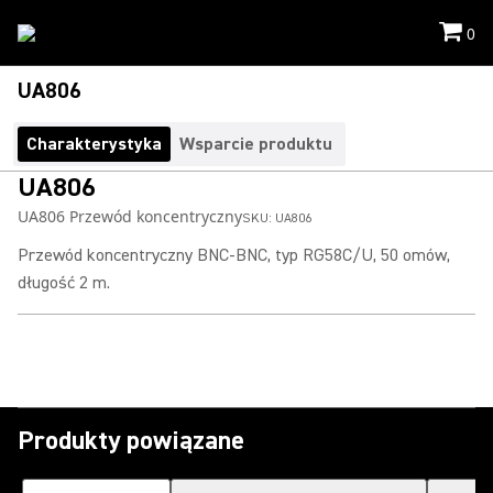
0
UA806
Charakterystyka
Wsparcie produktu
UA806
UA806 Przewód koncentryczny
SKU:
UA806
Przewód koncentryczny BNC-BNC, typ RG58C/U, 50 omów,
długość 2 m.
Produkty powiązane