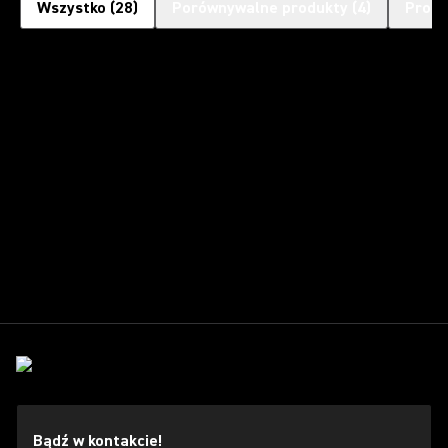
Wszystko
(
28
)
Porównywalne produkty
(
4
)
Produ
Bądź w kontakcie!