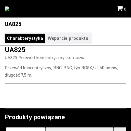
0
UA825
Charakterystyka
Wsparcie produktu
UA825
UA825 Przewód koncentryczny
SKU:
UA825Z
Przewód koncentryczny, BNC-BNC, typ RG8X/U, 50 omów,
długość 7,5 m.
Produkty powiązane