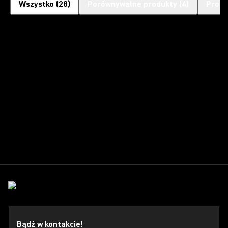
Wszystko
(
28
)
Porównywalne produkty
(
4
)
Produ
Bądź w kontakcie!