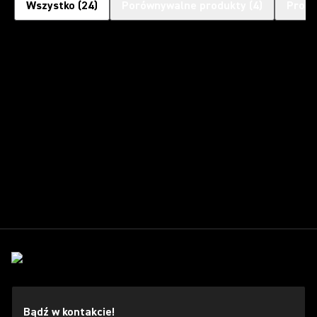
Wszystko
(
24
)
Porównywalne produkty
(
4
)
Produ
Bądź w kontakcie!