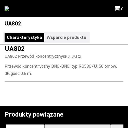
0
UA802
Charakterystyka
Wsparcie produktu
UA802
UA802 Przewód koncentryczny
SKU:
UA802
Przewód koncentryczny BNC-BNC, typ RG58C/U, 50 omów,
długość 0,6 m.
Produkty powiązane