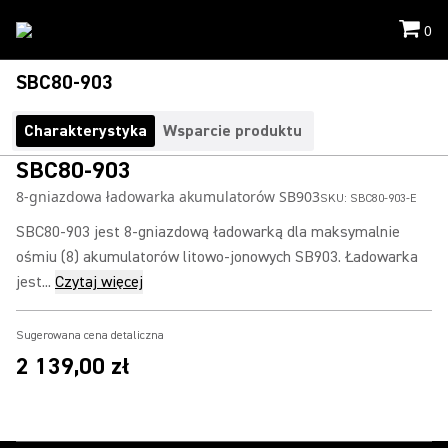
0
SBC80-903
Charakterystyka
Wsparcie produktu
SBC80-903
8-gniazdowa ładowarka akumulatorów SB903
SKU:
SBC80-903-E
SBC80-903 jest 8-gniazdową ładowarką dla maksymalnie
ośmiu (8) akumulatorów litowo-jonowych SB903. Ładowarka
jest...
Czytaj więcej
Sugerowana cena detaliczna
2 139,00 zł