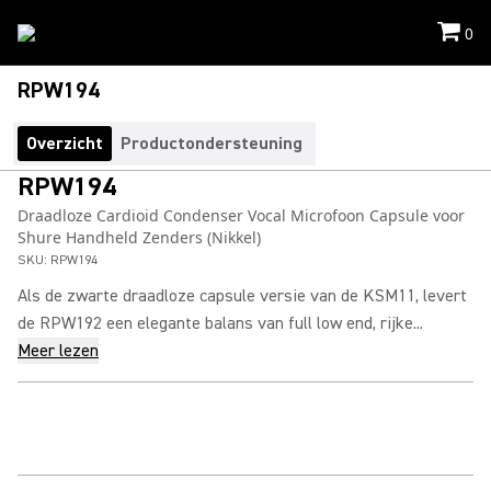
0
RPW194
Overzicht
Productondersteuning
RPW194
Draadloze Cardioid Condenser Vocal Microfoon Capsule voor
Shure Handheld Zenders (Nikkel)
SKU:
RPW194
Als de zwarte draadloze capsule versie van de KSM11, levert
de RPW192 een elegante balans van full low end, rijke...
Meer lezen