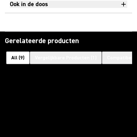
Ook in de doos
Gerelateerde producten
All
(
9
)
Vergelijkbare Producten
(
1
)
Compatibele 