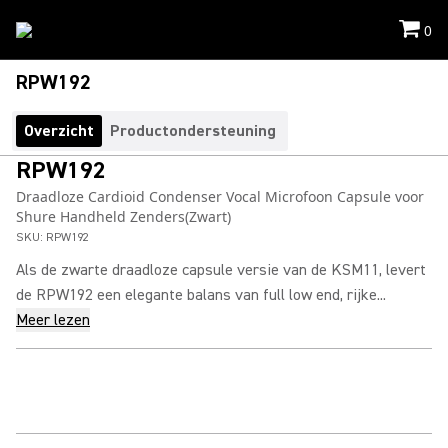
0
RPW192
Overzicht
Productondersteuning
RPW192
Draadloze Cardioid Condenser Vocal Microfoon Capsule voor
Shure Handheld Zenders(Zwart)
SKU:
RPW192
Als de zwarte draadloze capsule versie van de KSM11, levert
de RPW192 een elegante balans van full low end, rijke...
Meer lezen