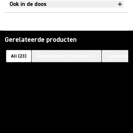
Ook in de doos
Gerelateerde producten
All
(
23
)
Vergelijkbare Producten
(
1
)
Compatibele