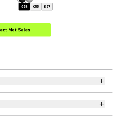
G56
K55
K57
act Met Sales