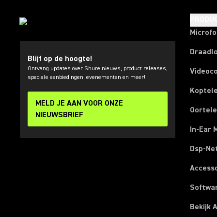
PRODU
Microf
Draadl
Blijf op de hoogte!
Ontvang updates over Shure nieuws, product releases,
Videoc
speciale aanbiedingen, evenementen en meer!
Koptel
MELD JE AAN VOOR ONZE
Oortel
NIEUWSBRIEF
In-Ear 
Dsp-Ne
Access
Softwa
Bekijk 