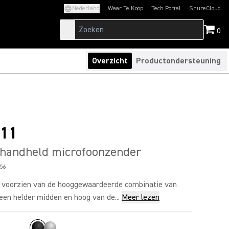
Nederland
Waar Te Koop
Tech Portal
ShureCloud
(Opens in a new tab)
(Opens in a new t
0
Overzicht
Productondersteuning
11
 handheld microfoonzender
56
 voorzien van de hooggewaardeerde combinatie van
een helder midden en hoog van de...
Meer lezen