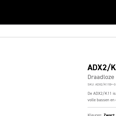
ADX2/K
Draadloze
SKU:
ADX2/K11B=-G
De ADX2/K11 is
volle bassen en 
Kleuren
:
Zwart