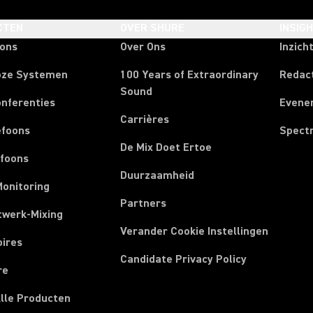
CTEN
OVER SHURE
INSIG
oons
Over Ons
Inzich
oze Systemen
100 Years of Extraordinary
Redac
Sound
onferenties
Evene
Carrières
efoons
Spect
De Mix Doet Ertoe
efoons
Duurzaamheid
Monitoring
Partners
twerk-Mixing
Verander Cookie Instellingen
oires
Candidate Privacy Policy
re
Alle Producten