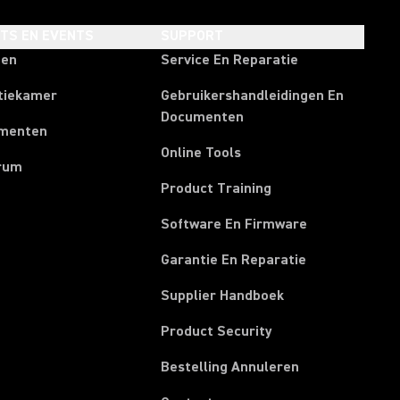
HTS EN EVENTS
SUPPORT
ten
Service En Reparatie
tiekamer
Gebruikershandleidingen En
Documenten
menten
Online Tools
rum
Product Training
Software En Firmware
Garantie En Reparatie
(Opens in a new t
Supplier Handboek
Product Security
(Opens in a new
Bestelling Annuleren