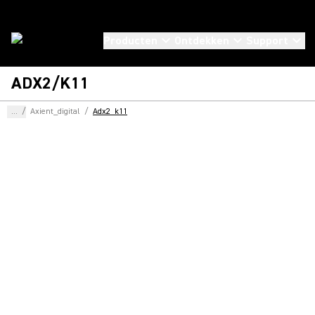
Producten
Ontdekken
Support
ADX2/K11
...
/
Axient_digital
/
Adx2_k11