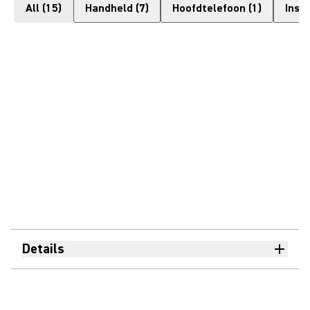
All
(
15
)
Handheld
(
7
)
Hoofdtelefoon
(
1
)
Inst
Details