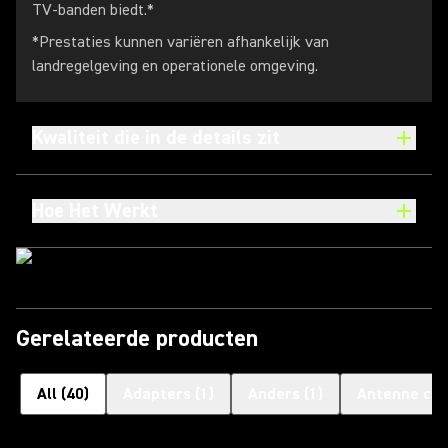
TV-banden biedt.*
*Prestaties kunnen variëren afhankelijk van
landregelgeving en operationele omgeving.
Kwaliteit die in de details zit
Hoe Het Werkt
Gerelateerde producten
All
(
40
)
Adapters
(
1
)
Anders
(
1
)
Antenne co