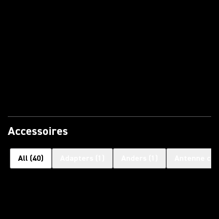
Accessoires
All
(
40
)
Adapters
(
1
)
Anders
(
1
)
Antenne co