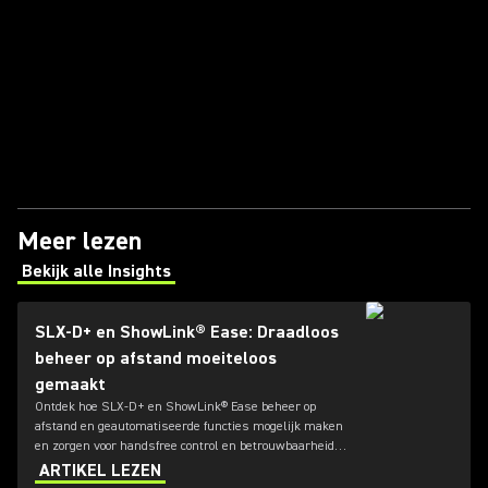
Meer lezen
Bekijk alle Insights
(Opens in a new tab)
SLX-D+ en ShowLink® Ease: Draadloos
beheer op afstand moeiteloos
gemaakt
Ontdek hoe SLX-D+ en ShowLink® Ease beheer op
afstand en geautomatiseerde functies mogelijk maken
en zorgen voor handsfree control en betrouwbaarheid
voor elke control application.
ARTIKEL LEZEN