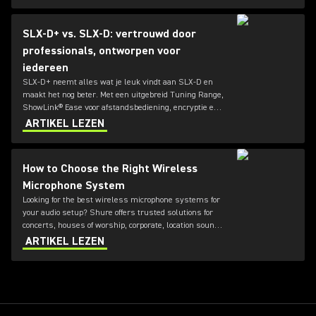
SLX-D+ vs. SLX-D: vertrouwd door
professionals, ontworpen voor
iedereen
SLX-D+ neemt alles wat je leuk vindt aan SLX-D en
maakt het nog beter. Met een uitgebreid Tuning Range,
ShowLink® Ease voor afstandsbediening, encryptie en
digitale feedbackreductie levert de SLX-D+ overal
ARTIKEL LEZEN
draadloze uitmuntendheid.
How to Choose the Right Wireless
Microphone System
Looking for the best wireless microphone systems for
your audio setup? Shure offers trusted solutions for
concerts, houses of worship, corporate, location sound,
and broadcast environments. From analog to digital
ARTIKEL LEZEN
wireless microphones and UHF or VHF frequency
options, this guide highlights the recommended Shure
wireless microphone systems, so you can choose the
perfect setup for clear, reliable sound.