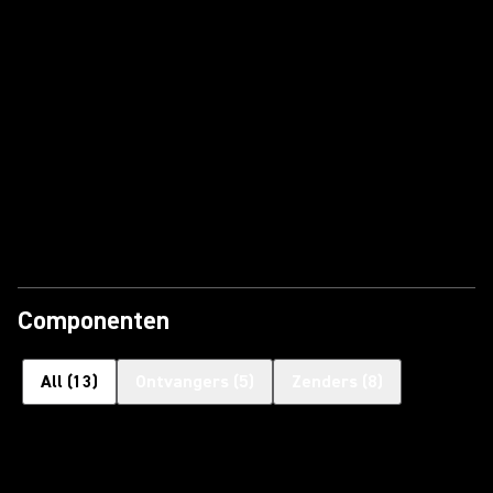
Componenten
All
(
13
)
Ontvangers
(
5
)
Zenders
(
8
)