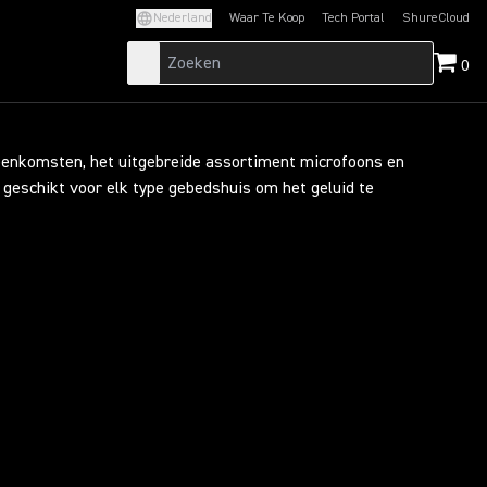
Nederland
Waar Te Koop
Tech Portal
ShureCloud
(Opens in a new tab)
(Opens in a new t
0
jeenkomsten, het uitgebreide assortiment microfoons en
geschikt voor elk type gebedshuis om het geluid te