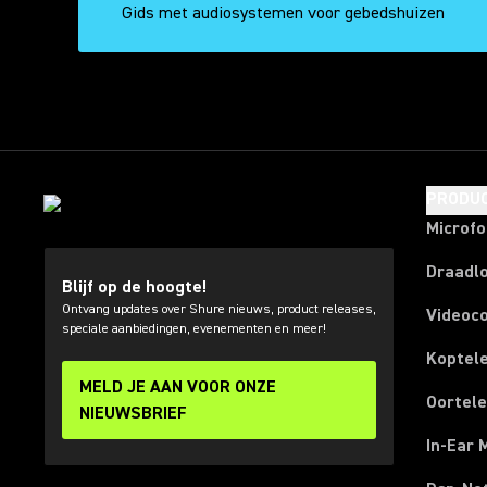
Gids met audiosystemen voor gebedshuizen
PRODU
Microf
Draadl
Blijf op de hoogte!
Ontvang updates over Shure nieuws, product releases,
Videoc
speciale aanbiedingen, evenementen en meer!
Koptel
MELD JE AAN VOOR ONZE
Oortel
NIEUWSBRIEF
In-Ear 