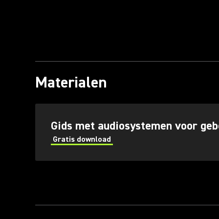
Materialen
(Opens in a new tab)
Gids met audiosystemen voor geb
Gratis download
(Opens in a new tab)