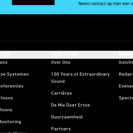
(Opens in a new tab)
Neem contact op met een 
CTEN
OVER SHURE
INSIG
oons
Over Ons
Inzich
oze Systemen
100 Years of Extraordinary
Redac
Sound
onferenties
Evene
Carrières
efoons
Spect
De Mix Doet Ertoe
efoons
Duurzaamheid
Monitoring
Partners