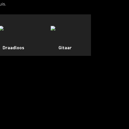
uis.
Draadloos
Gitaar