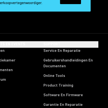
verkoopvertegenwoordiger.
HTS EN EVENTS
SUPPORT
ten
Service En Reparatie
tiekamer
Gebruikershandleidingen En
Documenten
menten
Online Tools
rum
Product Training
Software En Firmware
Garantie En Reparatie