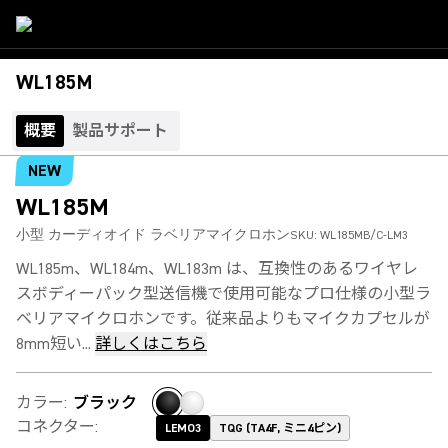
WL185M
概要
製品サポート
NEW
WL185M
小型 カーディオイド ラベリアマイクロホン
SKU:
WL185MB/C-LM3
WL185m、WL184m、WL183m は、互換性のあるワイヤレ
スボディーパック型送信機で使用可能なプロ仕様の小型ラ
ベリアマイクロホンです。従来品よりもマイクカプセルが
8mm短い...
詳しくはこちら
カラー
:
ブラック
コネクター
:
LEMO3
TQG (TA4F, ミニ4ピン)