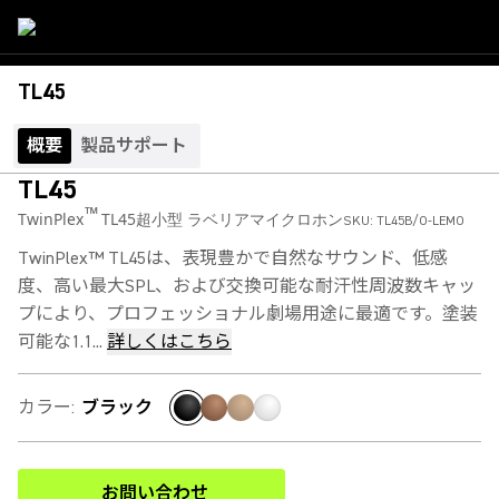
TL45
概要
製品サポート
TL45
™
TwinPlex
TL45超小型 ラベリアマイクロホン
SKU:
TL45B/O-LEMO
TwinPlex™ TL45は、表現豊かで自然なサウンド、低感
度、高い最大SPL、および交換可能な耐汗性周波数キャッ
プにより、プロフェッショナル劇場用途に最適です。塗装
可能な1.1...
詳しくはこちら
カラー
:
ブラック
お問い合わせ