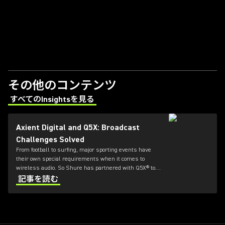
その他のコンテンツ
すべてのInsightsを見る
(Opens in a new tab)
Axient Digital and Q5X: Broadcast
Challenges Solved
From football to surfing, major sporting events have
their own special requirements when it comes to
wireless audio. So Shure has partnered with Q5X® to
offer durable and flexible bodypack transmitters for
記事を読む
Axient® Digital systems.