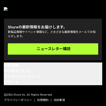
Shureの最新情報をお届けします。
新製品情報やイベント情報など、さまざまな最新情報をメールでお知
らせします。
ニュースレター購読
(Opens in a new tab)
製品情報
SHUREについて
インサイトとイベント
サポート
(Opens in a new tab)
(Opens in a new tab)
(Opens in a new tab)
(Opens in a new tab)
©2026 Shure Inc. All Rights Reserved.
プライバシーポリシー
利用規約
法的事項