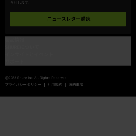
らせします。
ニュースレター購読
(Opens in a new tab)
製品情報
SHUREについて
インサイトとイベント
サポート
(Opens in a new tab)
(Opens in a new tab)
(Opens in a new tab)
(Opens in a new tab)
©2026 Shure Inc. All Rights Reserved.
プライバシーポリシー
利用規約
法的事項