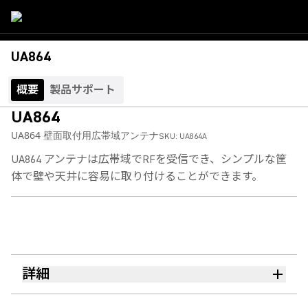
UA864
概要
製品サポート
UA864
UA864 壁面取付用広帯域アンテナ
SKU:
UA864A
UA864 アンテナは広帯域でRFを受信でき、シンプルな筐
体で壁や天井に容易に取り付けることができます。
詳細