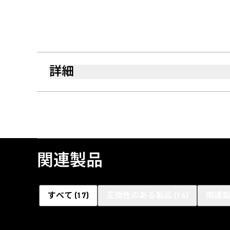
詳細
関連製品
すべて
(
17
)
互換性のある製品
(
16
)
関連