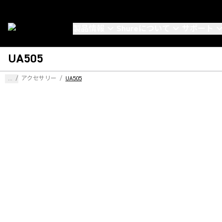
製品情報
Shureについて
サポート
UA505
...
/
アクセサリー
/
UA505