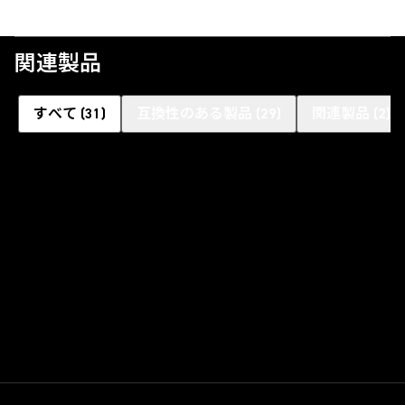
関連製品
すべて
(
31
)
互換性のある製品
(
29
)
関連製品
(
2
)