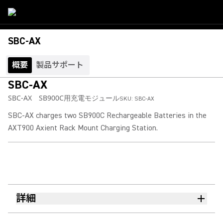
SBC-AX
概要
製品サポート
SBC-AX
SBC-AX SB900C用充電モジュール
SKU:
SBC-AX
SBC-AX charges two SB900C Rechargeable Batteries in the
AXT900 Axient Rack Mount Charging Station.
詳細