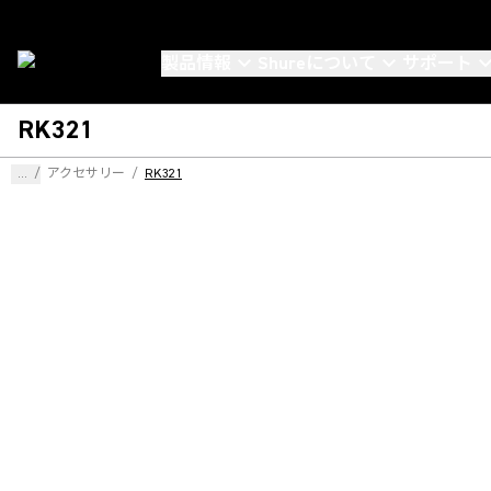
製品情報
Shureについて
サポート
RK321
...
/
アクセサリー
/
RK321