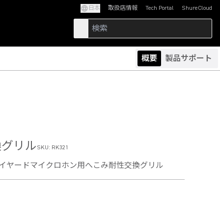
日本
取扱店情報
Tech Portal
ShureCloud
(Opens in a new tab)
(Opens in a new t
概要
製品サポート
交換グリル
SKU:
RK321
ta52ワイヤードマイクロホン用へこみ耐性交換グリル