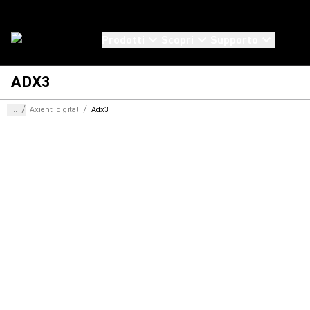
Prodotti
Scopri
Supporto
ADX3
...
/
Axient_digital
/
Adx3