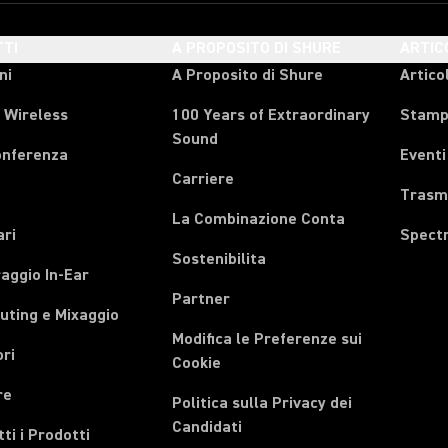
TI
A PROPOSITO DI SHURE
ARTIC
ni
A Proposito di Shure
Articol
 Wireless
100 Years of Extraordinary
Stam
Sound
onferenza
Eventi
Carriere
Trasmi
La Combinazione Conta
ari
Spect
Sostenibilita
aggio In-Ear
Partner
uting e Mixaggio
Modifica le Preferenze sui
ri
Cookie
re
Politica sulla Privacy dei
Candidati
tti i Prodotti