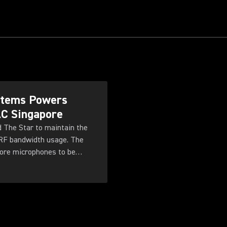
ystems Powers
AC Singapore
d The Star to maintain the
 RF bandwidth usage. The
more microphones to be
ty for future productions.