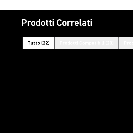
Prodotti Correlati
Tutto
(
22
)
Prodotti Compatibili
(
20
)
Prod