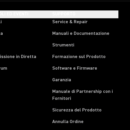
OLI ED EVENTI
SUPPORTO
i
Service & Repair
pa
Manuali e Documentazione
Strumenti
ssione in Diretta
Formazione sul Prodotto
rum
Software e Firmware
Garanzia
Manuale di Partnership con i
(Opens in a new tab)
Fornitori
Sicurezza del Prodotto
(Opens in a new tab)
Annulla Ordine