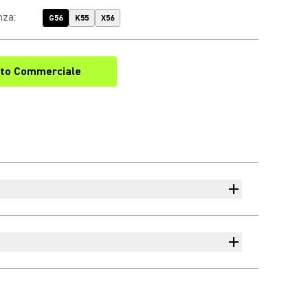
nza
:
G56
K55
X56
to Commerciale