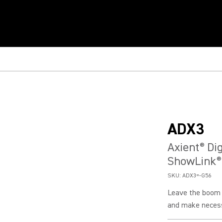
ADX3
Axient
Dig
®
ShowLink
®
SKU:
ADX3=-G56
Leave the boom m
and make necess