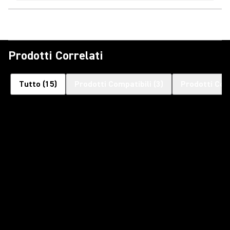
Prodotti Correlati
Tutto
(
15
)
Prodotti Compatibili
(
3
)
Prodotti Com