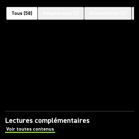
Tous
(
58
)
Adaptateurs
(
2
)
Alimentation
(
2
)
Lectures complémentaires
Voir toutes contenus
(Opens in a new tab)