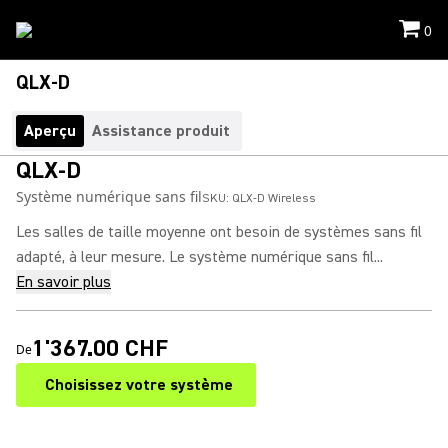
0
QLX-D
Aperçu
Assistance produit
QLX-D
Système numérique sans fil
SKU:
QLX-D Wireless
Les salles de taille moyenne ont besoin de systèmes sans fil
adapté, à leur mesure. Le système numérique sans fil...
En savoir plus
1'367.00 CHF
De
Choisissez votre système