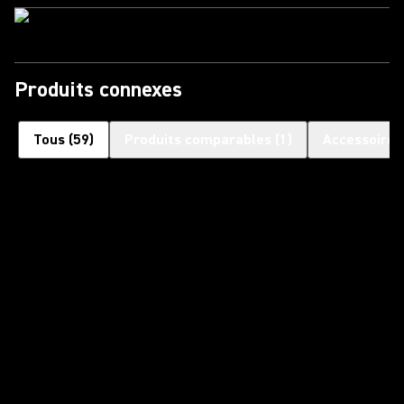
Produits connexes
Tous
(
59
)
Produits comparables
(
1
)
Accessoires