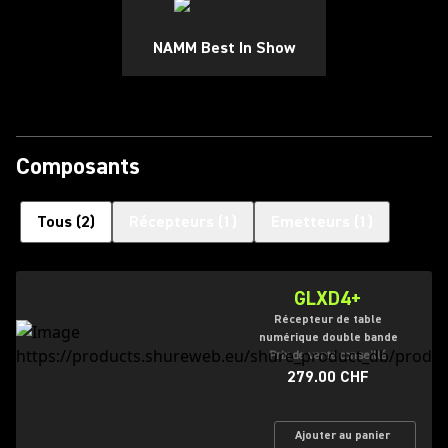
NAMM Best In Show
Composants
Tous
(
2
)
Récepteurs
(
1
)
Emetteurs
(
1
)
GLXD4+
Récepteur de table
numérique double bande
Prix de vente conseillé
279.00 CHF
Ajouter au panier