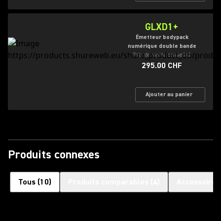
GLXD1+
Émetteur bodypack
numérique double bande
Prix de vente conseillé
295.00 CHF
Ajouter au panier
Produits connexes
Tous
(
10
)
Produits comparables
(
4
)
Accessoires