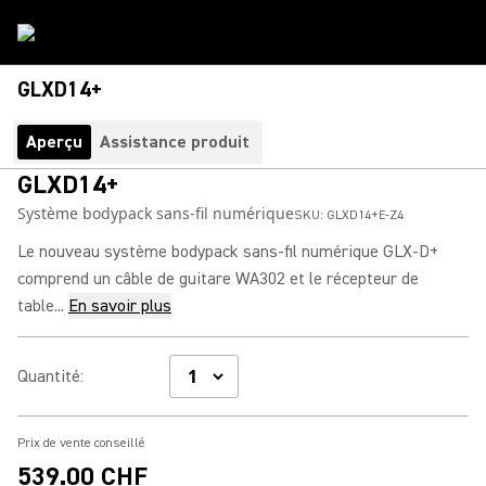
GLXD14+
Aperçu
Assistance produit
GLXD14+
Système bodypack sans-fil numérique
SKU:
GLXD14+E-Z4
Le nouveau système bodypack sans-fil numérique GLX-D+
comprend un câble de guitare WA302 et le récepteur de
table...
En savoir plus
Quantité
:
Prix de vente conseillé
539.00 CHF