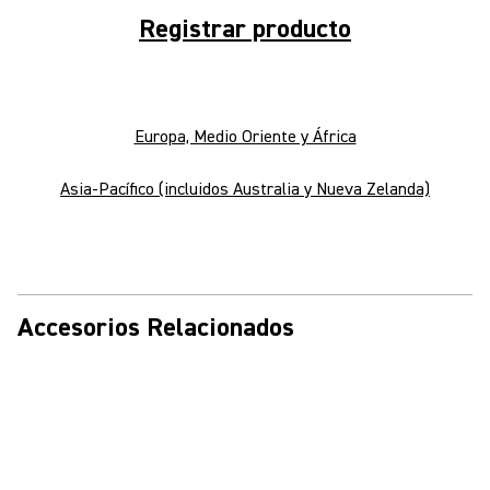
Registrar producto
Agregar un receptor BLX4
Social Global
Europa, Medio Oriente y África
Asia-Pacífico (incluidos Australia y Nueva Zelanda)
Agregar un receptor BLX4R
Social Global
Accesorios Relacionados