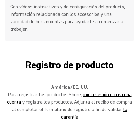
Con vídeos instructivos y de configuración del producto,
información relacionada con los accesorios y una
Cómo elegir el mejor canal de
variedad de herramientas para ayudarte a comenzar a
BLX4 global
trabajar.
Cómo elegir el mejor canal de
Registro de producto
BLX4R global
América/EE. UU.
Realizar una prueba de sonido
Para registrar tus productos Shure,
inicia sesión o crea una
de BLX4 Social global
cuenta
y registra los productos. Adjunta el recibo de compra
al completar el formulario de registro a fin de validar
la
garantía
Realizar una prueba de sonido
de BLX4R Social global