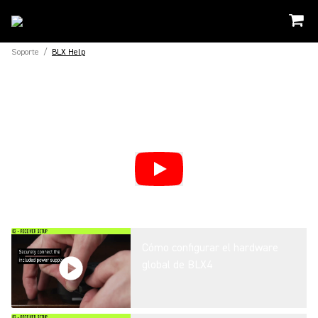
Soporte
/
BLX Help
Cómo configurar el hardware
global de BLX4