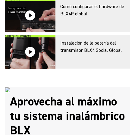
Cómo configurar el hardware de
BLX4R global
Instalación de la batería del
transmisor BLX4 Social Global
Configurar receptor BLX4 Social
Global
Aprovecha al máximo
tu sistema inalámbrico
Configurar receptor BLX4R
Social Global
BLX