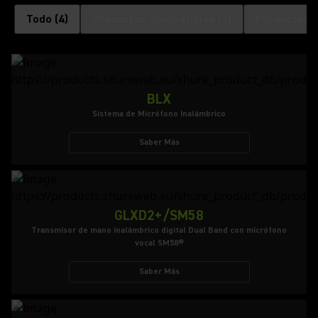
Todo
(
4
)
Productos Compatibles
(
3
)
Productos 
BLX
Sistema de Micrófono Inalámbrico
Saber Más
GLXD2+/SM58
Transmisor de mano inalámbrico digital Dual Band con micrófono
vocal SM58®
Saber Más