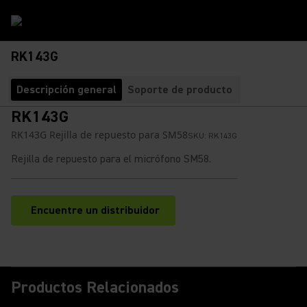
RK143G
Descripción general
Soporte de producto
RK143G
RK143G Rejilla de repuesto para SM58
SKU:
RK143G
Rejilla de repuesto para el micrófono SM58.
Encuentre un distribuidor
(Opens in a new tab)
Productos Relacionados