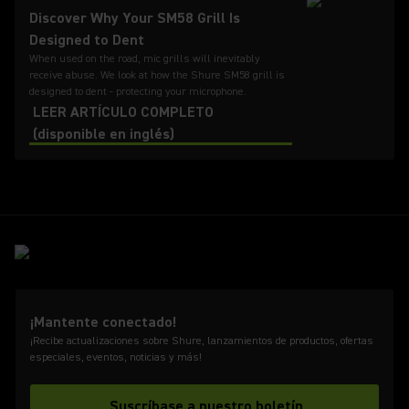
Discover Why Your SM58 Grill Is
Designed to Dent
When used on the road, mic grills will inevitably
receive abuse. We look at how the Shure SM58 grill is
designed to dent - protecting your microphone.
LEER ARTÍCULO COMPLETO
(disponible en inglés)
¡Mantente conectado!
¡Recibe actualizaciones sobre Shure, lanzamientos de productos, ofertas
especiales, eventos, noticias y más!
Suscríbase a nuestro boletín