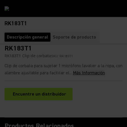
RK183T1
Descripción general
Soporte de producto
RK183T1
RK183T1 Clip de corbata
SKU:
RK183T1
Clip de corbata para sujetar 1 micrófono lavalier a la ropa, con
alambre ajustable para facilitar el...
Más Información
Encuentre un distribuidor
(Opens in a new tab)
Productos Relacionados