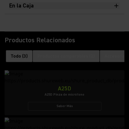
En la Caja
Productos Relacionados
Todo
(
3
)
Productos comparables
(
2
)
Accesorios
A25D
A25D Pinza de micrófono
Saber Más