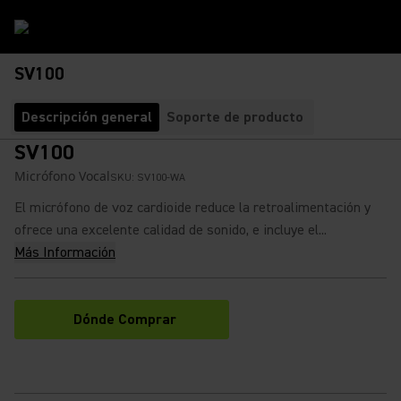
SV100
Descripción general
Soporte de producto
SV100
Micrófono Vocal
SKU:
SV100-WA
El micrófono de voz cardioide reduce la retroalimentación y
ofrece una excelente calidad de sonido, e incluye el...
Más Información
Dónde Comprar
(Opens in a new tab)