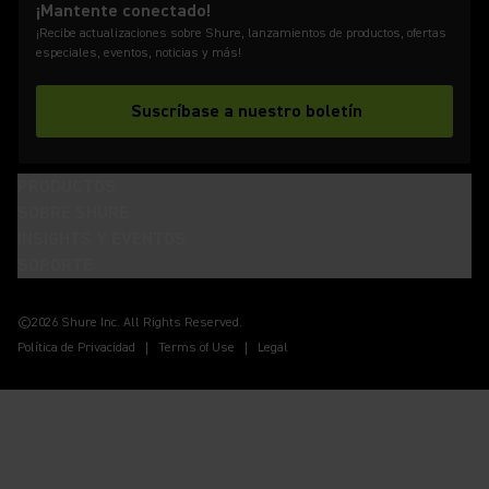
¡Mantente conectado!
¡Recibe actualizaciones sobre Shure, lanzamientos de productos, ofertas
especiales, eventos, noticias y más!
Suscríbase a nuestro boletín
PRODUCTOS
SOBRE SHURE
INSIGHTS Y EVENTOS
SOPORTE
(Opens in a new tab)
(Opens in a new tab)
(Opens in a new tab)
(Opens in a new tab)
(Opens in a new tab)
(Opens in a new tab)
(Opens in a new tab)
©2026 Shure Inc. All Rights Reserved.
Política de Privacidad
Terms of Use
Legal