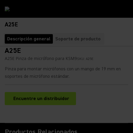
A25E
Descripción general
Soporte de producto
A25E
A25E Pinza de micrófono para KSM9
SKU:
A25E
Pinza para montar micrófonos con un mango de 19 mm en
soportes de micrófono estándar.
Encuentre un distribuidor
(Opens in a new tab)
Productos Relacionados