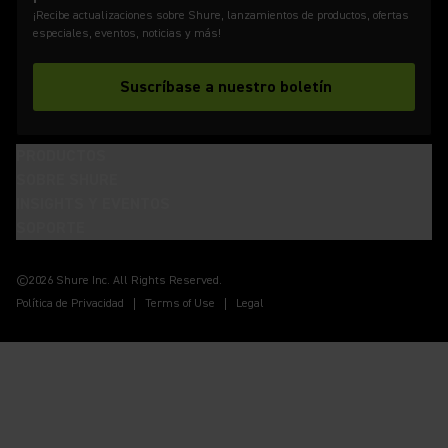
¡Recibe actualizaciones sobre Shure, lanzamientos de productos, ofertas
especiales, eventos, noticias y más!
Suscríbase a nuestro boletín
PRODUCTOS
SOBRE SHURE
INSIGHTS Y EVENTOS
SOPORTE
(Opens in a new tab)
(Opens in a new tab)
(Opens in a new tab)
(Opens in a new tab)
(Opens in a new tab)
(Opens in a new tab)
(Opens in a new tab)
©2026 Shure Inc. All Rights Reserved.
Política de Privacidad
Terms of Use
Legal