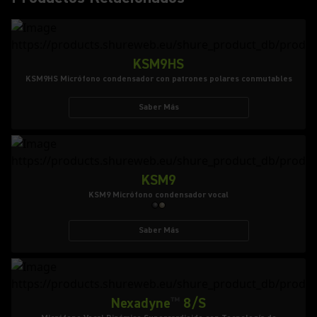
KSM9HS
KSM9HS Micrófono condensador con patrones polares conmutables
Saber Más
KSM9
KSM9 Micrófono condensador vocal
Saber Más
Nexadyne
™
8/S