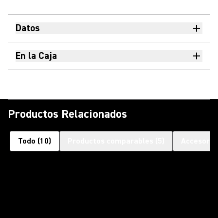
Datos
En la Caja
Productos Relacionados
Todo
(
10
)
Productos comparables
(
5
)
Accesorio