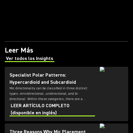
Leer Más
Ver todos los Insights
(Opens in a new tab)
Specialist Polar Patterns:
Hypercardioid and Subcardioid
Mic directionality can be classified in three distinct
types: omnidirectional, unidirectional, and bi-
directional. Within these categories, there are a
number of different directional patterns known as
LEER ARTÍCULO COMPLETO
polar-patterns; the most commonly known types are
(disponible en inglés)
cardioid and supercardioid. For a large number of
common applications, these will get you pretty far - but
what if your requirements are a little more specific?
Three Reasons Why Mic Placement