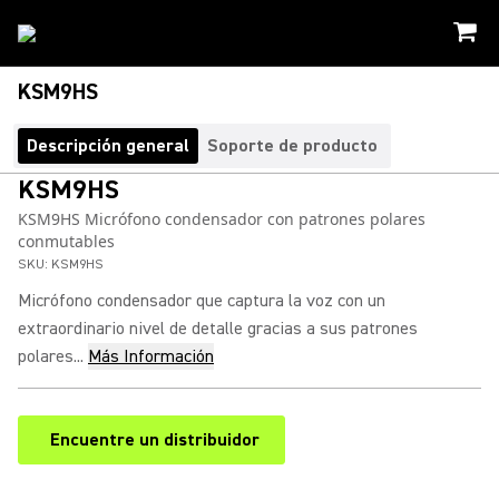
KSM9HS
Descripción general
Soporte de producto
KSM9HS
KSM9HS Micrófono condensador con patrones polares
conmutables
SKU:
KSM9HS
Micrófono condensador que captura la voz con un
extraordinario nivel de detalle gracias a sus patrones
polares...
Más Información
Encuentre un distribuidor
(Opens in a new tab)