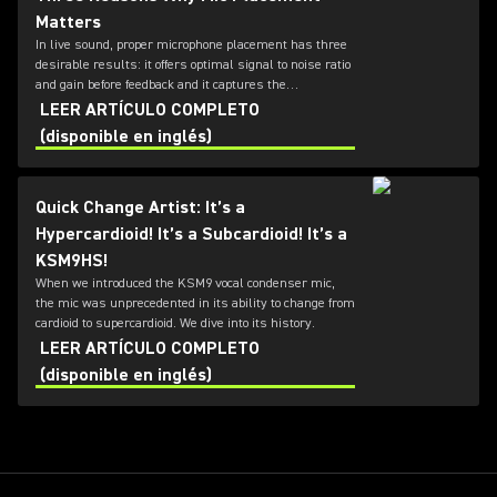
Matters
In live sound, proper microphone placement has three
desirable results: it offers optimal signal to noise ratio
and gain before feedback and it captures the
instrument's "sweet spot."
LEER ARTÍCULO COMPLETO
(disponible en inglés)
Quick Change Artist: It’s a
Hypercardioid! It’s a Subcardioid! It’s a
KSM9HS!
When we introduced the KSM9 vocal condenser mic,
the mic was unprecedented in its ability to change from
cardioid to supercardioid. We dive into its history.
LEER ARTÍCULO COMPLETO
(disponible en inglés)