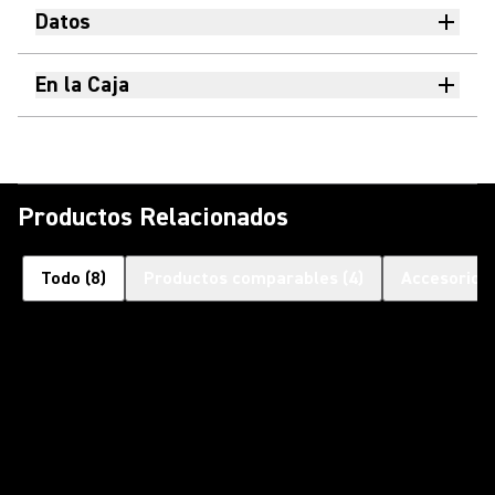
Datos
En la Caja
Productos Relacionados
Todo
(
8
)
Productos comparables
(
4
)
Accesorios