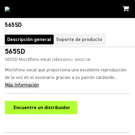
565SD
Descripción general
Soporte de producto
565SD
565SD Micrófono vocal clásico
SKU:
565SD-CN
Micrófono vocal que proporciona una excelente reproducción
de la voz en el escenario gracias a su patrón cardioide...
Más Información
Encuentre un distribuidor
(Opens in a new tab)