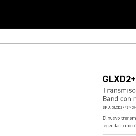
GLXD2
Transmisor
Band con 
SKU:
GLXD2+/SM58=
El nuevo transm
legendario micró