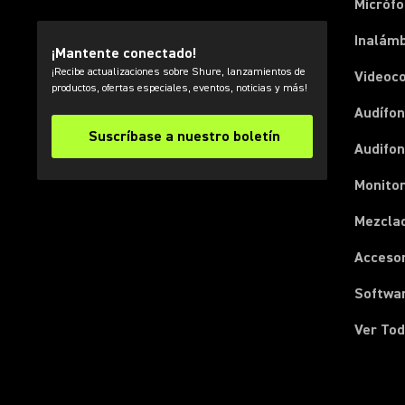
Micróf
Inalámb
¡Mantente conectado!
¡Recibe actualizaciones sobre Shure, lanzamientos de
Videoc
productos, ofertas especiales, eventos, noticias y más!
Audífon
Suscríbase a nuestro boletín
Audifo
Monito
Mezcla
Acceso
Softwa
Ver Tod
(Opens in a new tab)
(Opens in a new tab)
(Opens in a new tab)
(Opens in a new tab)
(Opens in a new tab)
(Opens in a new tab)
(Opens in a new tab)