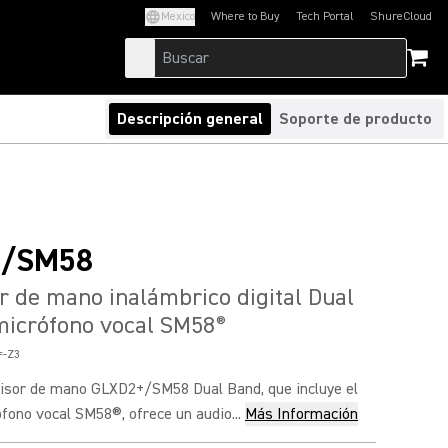
Mexico
Where to Buy
Tech Portal
ShureCloud
(Opens in a new tab)
(Opens in a new t
Descripción general
Soporte de producto
+/SM58
 de mano inalámbrico digital Dual
micrófono vocal SM58
®
-Z3
isor de mano GLXD2+/SM58 Dual Band, que incluye el
fono vocal SM58®, ofrece un audio...
Más Información