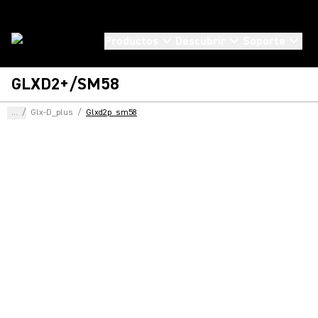
Productos
Descubrir
Soporte
GLXD2+/SM58
...
/
Glx-D_plus
/
Glxd2p_sm58