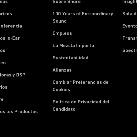
onos
Sobre Shure
Insigh
ricos
100 Years of Extraordinary
Sala d
Sound
onferencia
Event
Empleos
os In-Ear
Transm
La Mezcla Importa
nos
Spect
Sustentabilidad
reo
Alianzas
doras y DSP
Cambiar Preferencias de
rios
Cookies
re
Política de Privacidad del
Candidato
os los Productos