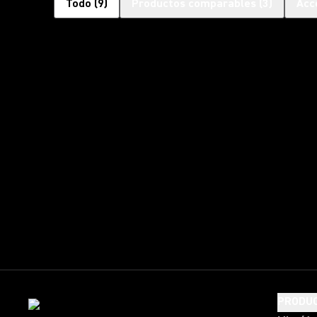
Todo
(
9
)
Productos comparables
(
3
)
Acc
PRODU