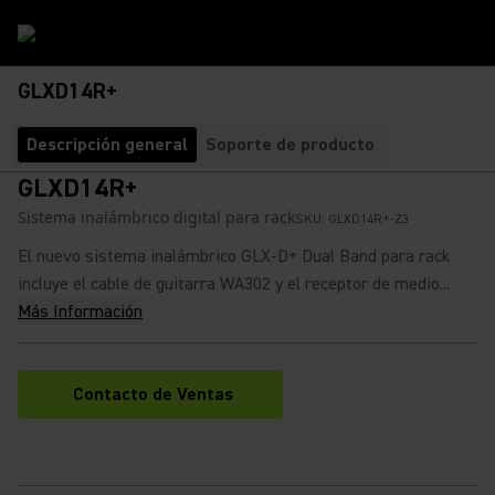
GLXD14R+
Descripción general
Soporte de producto
GLXD14R+
Sistema inalámbrico digital para rack
SKU:
GLXD14R+-Z3
El nuevo sistema inalámbrico GLX-D+ Dual Band para rack
incluye el cable de guitarra WA302 y el receptor de medio...
Más Información
Contacto de Ventas