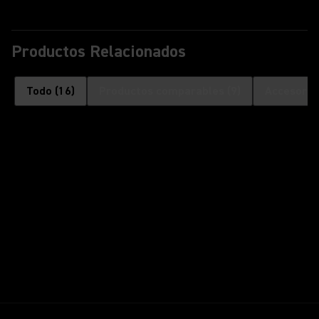
Productos Relacionados
Todo
(
16
)
Productos comparables
(
9
)
Accesorio