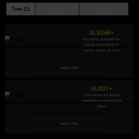
Todo
(
2
)
Receptores
(
1
)
Transmisores
(
1
)
GLXD4R+
Receptor inalámbrico
digital Dual Band de
medio ancho de rack
Saber Más
GLXD1+
Transmisor bodypack
inalámbrico digital Dual
Band
Saber Más