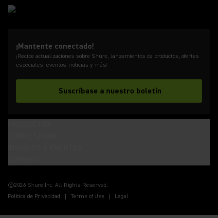
¡Mantente conectado!
¡Recibe actualizaciones sobre Shure, lanzamientos de productos, ofertas
especiales, eventos, noticias y más!
Suscríbase a nuestro boletín
PRODUCTOS
SOBRE SHURE
INSIGHTS Y EVENTOS
SOPORTE
(Opens in a new tab)
(Opens in a new tab)
(Opens in a new tab)
(Opens in a new tab)
(Opens in a new tab)
(Opens in a new tab)
(Opens in a new tab)
©2026 Shure Inc. All Rights Reserved.
Política de Privacidad
Terms of Use
Legal