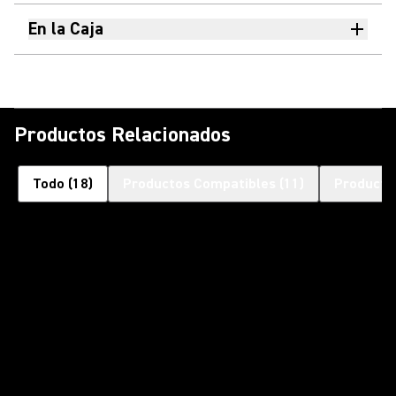
En la Caja
Productos Relacionados
Todo
(
18
)
Productos Compatibles
(
11
)
Producto