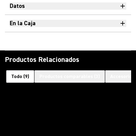
Datos
En la Caja
Productos Relacionados
Todo
(
9
)
Productos comparables
(
3
)
Accesorios