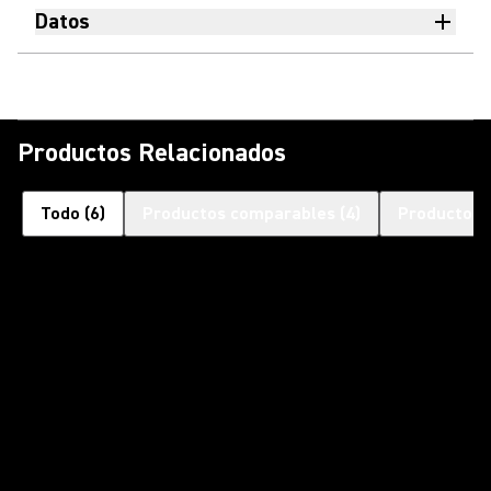
Datos
Productos Relacionados
Todo
(
6
)
Productos comparables
(
4
)
Productos 