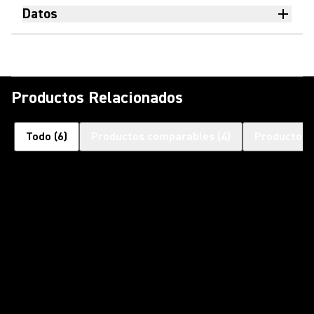
Datos
Productos Relacionados
Todo
(
6
)
Productos comparables
(
4
)
Productos 